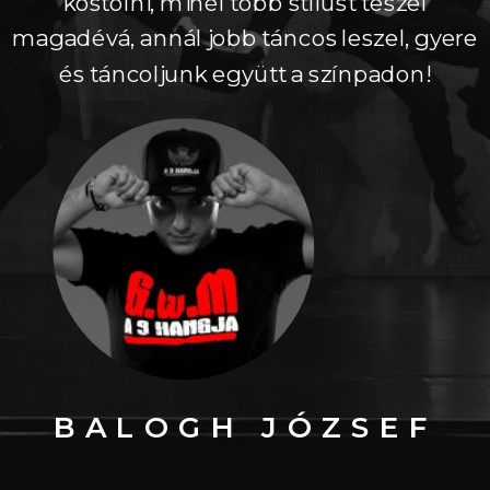
kóstolni, minél több stílust teszel
magadévá, annál jobb táncos leszel, gyere
és táncoljunk együtt a színpadon!
BALOGH JÓZSEF