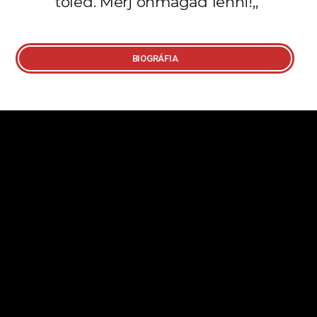
tőled. Merj önmagad lenni!,,
BIOGRÁFIA