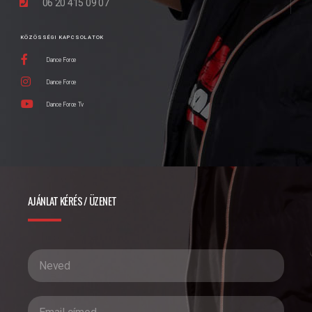
06 20 415 09 07
KÖZÖSSÉGI KAPCSOLATOK
Dance Force
Dance Force
Dance Force Tv
AJÁNLAT KÉRÉS / ÜZENET