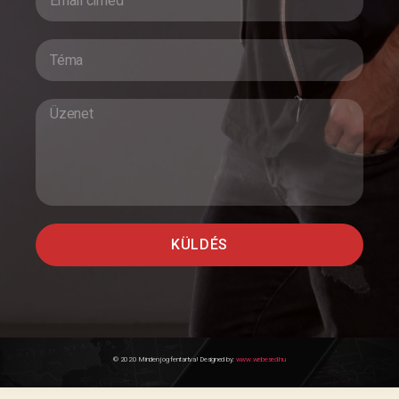
KÜLDÉS
© 2020 Minden jog fentartva! Designed by:
www.webesed.hu