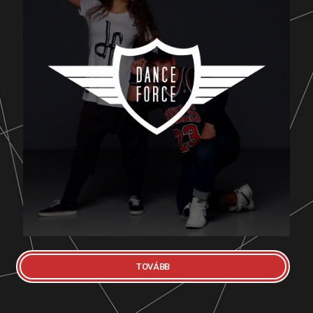
DANCE FORCE FELNŐTT
Ezen csoportunk már tapasztalt versenyző
táncosokból áll. Az ide felvételt nyerők részt
vehetnek videoklip forgatásokon, show
műsorokban és egyéb táncos performance-
okban.
TOVÁBB