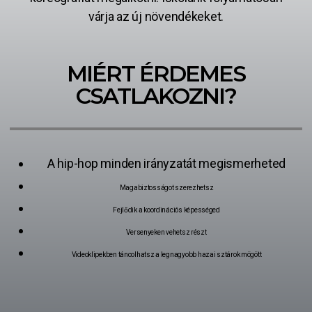
várja az új növendékeket.
MIÉRT ÉRDEMES
CSATLAKOZNI?
A hip-hop minden irányzatát megismerheted
Magabiztosságot szerezhetsz
Fejlődik a koordinációs képességed
Versenyeken vehetsz részt
Videoklipekben táncolhatsz a legnagyobb hazai sztárok mögött