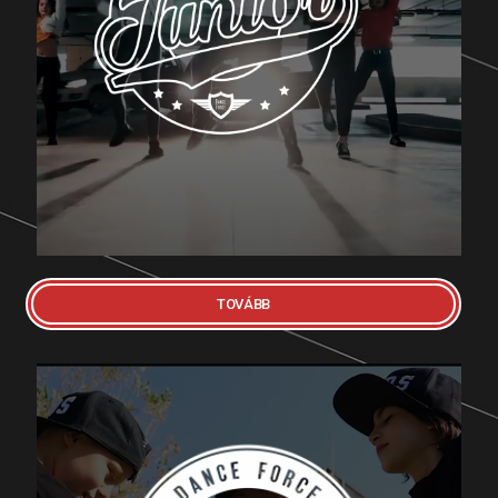
Az iskola középhaladó csoportja, melyben a
felsős korosztály, akik rendelkeznek már néhány
éves előképzettséggel, egy komolyabb szintű
oktatásban részesülnek...
TOVÁBB