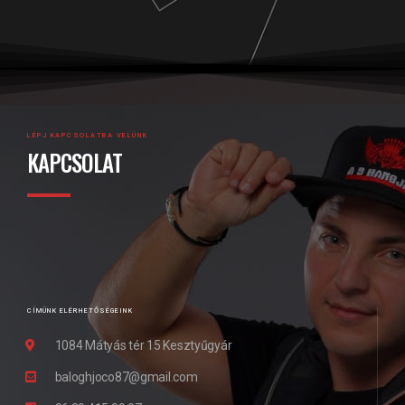
LÉPJ KAPCSOLATBA VELÜNK
KAPCSOLAT
CÍMÜNK ELÉRHETŐSÉGEINK
1084 Mátyás tér 15 Kesztyűgyár
baloghjoco87@gmail.com