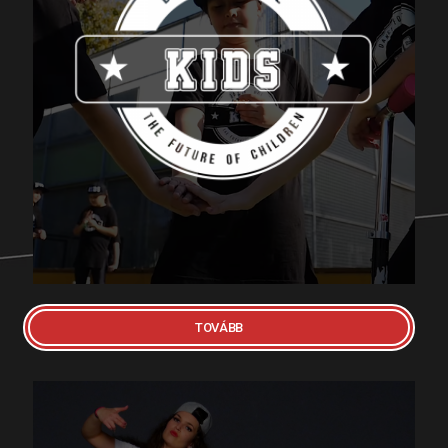
DANCE FORCE KIDS
A tánciskola legkisebb növendékei, 7-8 éves
(1.osztályos) korosztály. Náluk első sorban a
ritmika, mozgáskultúra, koordináció és alap
lépések elsajátítása van előtérben...
TOVÁBB