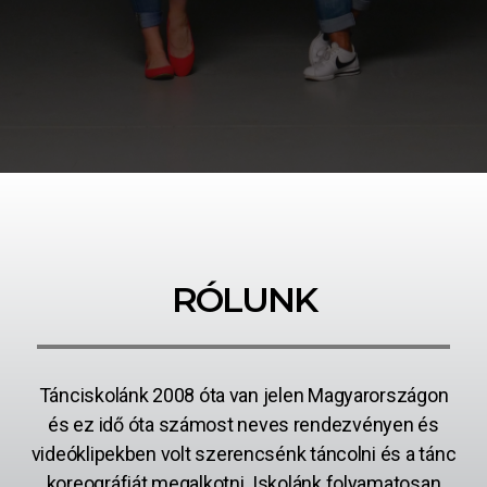
RÓLUNK
Tánciskolánk 2008 óta van jelen Magyarországon
és ez idő óta számost neves rendezvényen és
videóklipekben volt szerencsénk táncolni és a tánc
koreográfiát megalkotni. Iskolánk folyamatosan